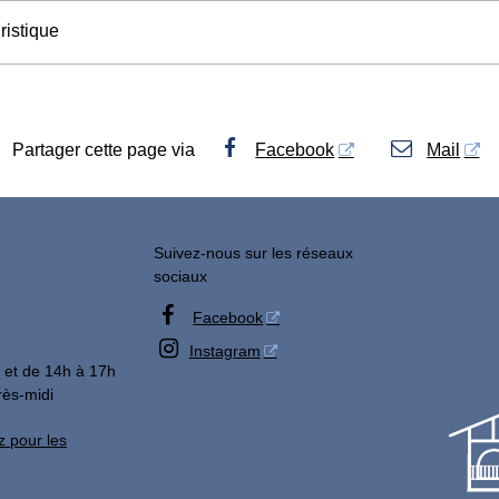
ristique
Partager cette page via
Facebook
Mail
Suivez-nous sur les réseaux
sociaux

Facebook

Instagram
 et de 14h à 17h
rès-midi
z pour les