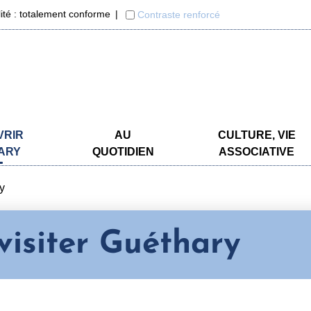
lité : totalement conforme
Contraste renforcé
VRIR
AU
CULTURE, VIE
ARY
QUOTIDIEN
ASSOCIATIVE
ry
visiter Guéthary