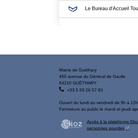
Le Bureau d'Accueil Tou
Mairie de Guéthary
450 avenue du Général de Gaulle
64210 GUÉTHARY

+33 5 59 26 57 83
Ouvert du lundi au vendredi de 9h à 12h
Fermeture au public le mardi et jeudi ap
Accès à la plateforme Elio
personnes sourdes