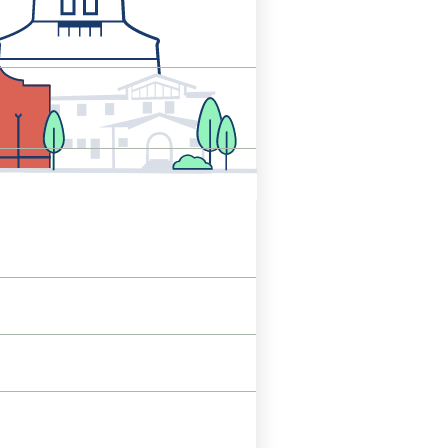
de
Guéthary
Patrimoine
Visiter
le
village