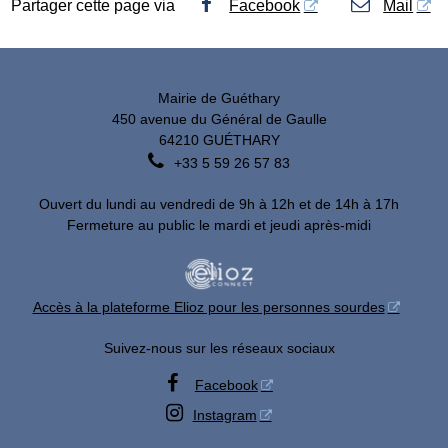
Partager cette page via
Facebook
Mail
Mairie de Guéthary
450 avenue du Général de Gaulle
64210 GUÉTHARY

+33 5 59 26 57 83
Ouvert du lundi au vendredi de 9h à 12h et de 14h à 17h
Fermeture au public le mardi et jeudi après-midi
Accès à la plateforme Elioz pour les personnes sourdes
Suivez-nous sur les réseaux sociaux

Facebook

Instagram