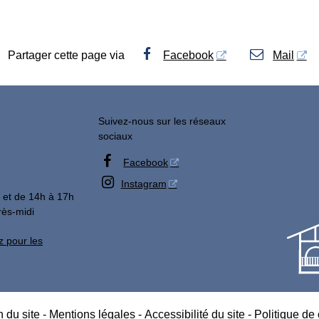
Partager cette page via
Facebook
Mail
Suivez-nous sur les réseaux
sociaux

Facebook

Instagram
 et de 14h à 17h
rès-midi
z pour les
 du site
-
Mentions légales
-
Accessibilité du site
-
Politique de 