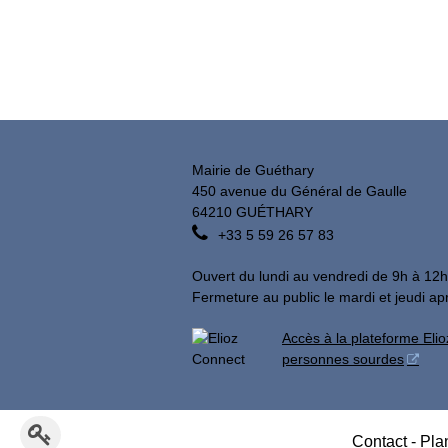
Mairie de Guéthary
450 avenue du Général de Gaulle
64210 GUÉTHARY

+33 5 59 26 57 83
Ouvert du lundi au vendredi de 9h à 12h
Fermeture au public le mardi et jeudi ap
Accès à la plateforme Elio
personnes sourdes
Modifier le contenu de la page
Contact
-
Plan