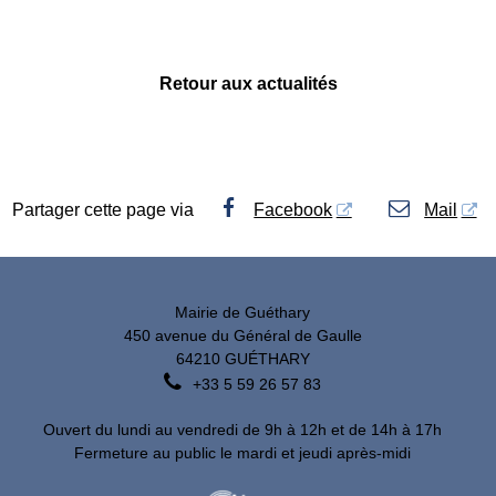
Retour aux actualités
Partager cette page via
Facebook
Mail
Mairie de Guéthary
450 avenue du Général de Gaulle
64210 GUÉTHARY

+33 5 59 26 57 83
Ouvert du lundi au vendredi de 9h à 12h et de 14h à 17h
Fermeture au public le mardi et jeudi après-midi